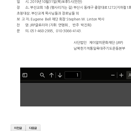
일 시; 2019년10월31일(목)오후5시(만찬)
장 소; 부선교회 1층 (평사리가는 길) 부산시 동래구 중앙대로1272(지하철1
초청대상; 부산교계 목사님들과 장로님들 외
보 고 자; Eugene Bell 재단 회장 Stephen W. Linton 박사
찬 양; JRP글로리아 (지휘 연명희 , 반주 박진희)
문 의; 051-468-2995, 010-3866-4143.
사단법인 제이알피문화재단 (JRP)
남북한기적통일육대주기도운동본부