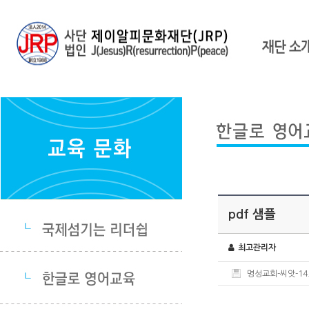
pdf 샘플
최고관리자
명성교회-씨앗-14.